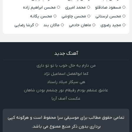
مسعود صادقلو
محمد امیری
محسن ابراهیم زاده
محسن لرستانی
محسن چاوشی
محسن یگانه
مجید رضوی
ماهان خادمی
ماکان بند
گرشا رضایی
آهنگ جدید
من دارم یه حال خوب با تو تو داری
کما ابوالفضل اسماعیل نژاد
هی سیگار میلاد راستاد
عاشق عشقم بودم رفیقام نور چشمم بودن شاهان
عکست آصف آریا
تمامی حقوق مطالب برای موسیقی سرا محفوظ است و هرگونه کپی
برداری بدون ذکر منبع ممنوع می باشد.