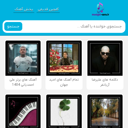
گلچین قدیمی
پخش آهنگ
جستجو
دکلمه های علیرضا
تمام آهنگ های امید
آهنگ های برتر علی
آریانفر
جهان
احمدیانی 1404