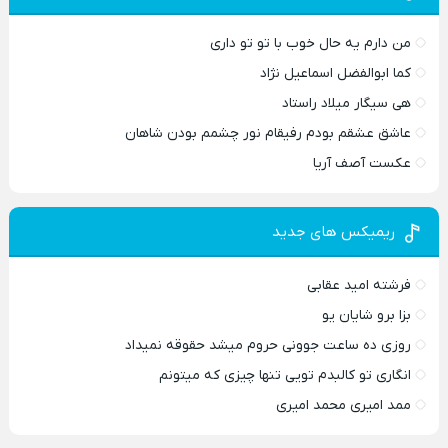
من دارم یه حال خوب با تو تو داری
کما ابوالفضل اسماعیل نژاد
هی سیگار میلاد راستاد
عاشق عشقم بودم رفیقام نور چشمم بودن شاهان
عکست آصف آریا
ریمیکس های جدید
فرشته امید عقابی
بزا برو شایان یو
روزی ده ساعت جوونی حروم میشد حقوقه نمیداد
انگاری تو کالبدم تویی تنها چیزی که میتونم
ممد امیری محمد امیری