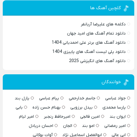
گلچین آهنگ ها
دکلمه های علیرضا آریانفر
دانلود تمام آهنگ های امید جهان
دانلود آهنگ های برتر علی احمدیانی 1404
دانلود پلی لیست آهنگ های پاییزی 1404
دانلود آهنگ های انگیزشی 2025
خوانندگان
جواد عباسی
جاسم خدارحمی
پیام عباسی
پازل بند
پارسا محمدی
بیدل برزویی
بهنام حسن زاده
بابی
ایوان بند
امین فالجی
امیرحافظ رنجبر
امیر لیام
امیر رمضانی
امو بند
الجان
احسان دریادل
ابی عالی
ابوالفضل اسماعیل نژاد
آوات بوکانی