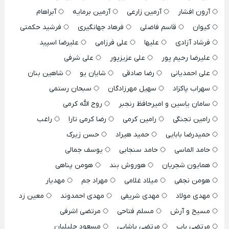
آرون افشار
آرمین زارعی
آرمین برمایه
آبراهام
کیوان
قاسم فاضلی
فرهاد جهانگیری
فرشید حکمتی
فرشاد آزادی
علیها
علی فرزامی
علیرضا اسپید
علیرضا رحیم پور
علی عزیزپور
علی شرفی
علی احمدیانی
رضا صادقی
شایان یو
شاهین بنان
سهراب پاکزاد
سهیل مهرزادگان
سبحان رستمی
سامان یاسین و امیرحافظ رنجبر
روح الله کرمی
رامین تجنگی
رامین کرمی
رضا کرمی تارا
راغب
حمیدرضا بابایی
حمید هیراد
حسن زیرک
حامد الماسی
حامد سنجابی
یوسف جمالی
همایون شجریان
هوروش بند
هومن پناهی
هومن نجفی
میلاد غلامی
مهراد جم
مهدیار
مهدی مولاد
مهدی شریفی
مهدی احمدوند
معین زد
مسیح و آرش
مسلم فتاحی
مرتضی اشرفی
مرتضی باب
مرتضی پاشایی
مسعود جلیلیان